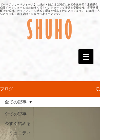
【バリアフリーリフォーム】の設計・施工は立川市の株式会社秀邦｜車椅子対
応住宅やリフォームはお任せください。ドローンで外装を空撮点検。有資格操
縦士を派遣、バリアフリーも地域を選ばず幅広く対応いたします。 お客様一人
ひとりに寄り添う気持ちを大切に考えています。
ブログ
全ての記事
全ての記事
今すぐ始める
コミュニティ