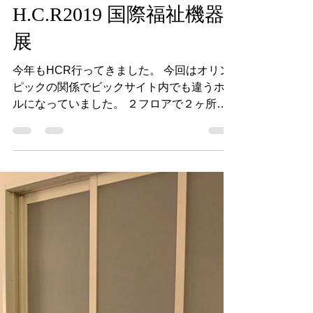
山田
2019年10月1日
読了時間: 4分
H.C.R2019 国際福祉機器
展
今年もHCR行ってきました。 今回はオリン
ピックの関係でビックサイト内でも違うホー
ルになっていました。 ２フロアで２ヶ所ず
つに分かれていたため、非常に分かりづらか
ったです。 それもあって初日は肝心の住宅
関係が十分に見れなかったので、初日と最終
日の２日間行きました。...