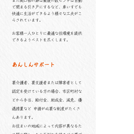
また開口部の扉は最後の数センチは自動
で閉まる引き戸にするなど、車いすでも
快適に生活ができるよう様々な工夫がこ
らされています。
お客様一人ひとりに最適な住環境を提供
できるようベストを尽くします。
あんしんサポート
要介護者、要支援者または障害者として
認定を受けている方の場合、市区町村な
どから手当、給付金、助成金、減免、優
遇措置など 申請が必要な制度がたくさ
んあります。
お住まいの地域によって内容が異なるた