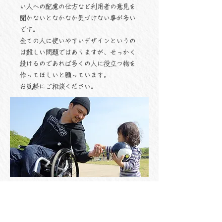
い人への配慮の仕方など利用者の意見を
聞かないとなかなか気づけない事が多い
です。
全ての人に使いやすいデザインというの
は難しい問題ではありますが、せっかく
設けるのであれば多くの人に役立つ物を
作ってほしいと願っています。
​お気軽にご相談ください。
山田 繁
二級建築士
2011年、転落事故により脊髄損傷し車いすユー
ザーになる。
突然の事故で長期の入院中、退院後の生活がイ