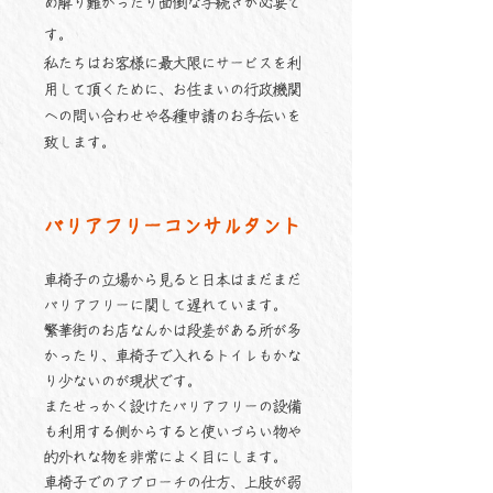
め解り難かったり面倒な手続きが必要で
す。
私たちはお客様に最大限にサービスを利
用して頂くために、お住まいの行政機関
への問い合わせや各種申請のお手伝いを
致します。
バリアフリーコンサルタント
車椅子の立場から見ると日本はまだまだ
バリアフリーに関して遅れています。
繁華街のお店なんかは段差がある所が多
かったり、車椅子で入れるトイレもかな
り少ないのが現状です。
またせっかく設けたバリアフリーの設備
も利用する側からすると使いづらい物や
的外れな物を非常によく目にします。
車椅子でのアプローチの仕方、上肢が弱