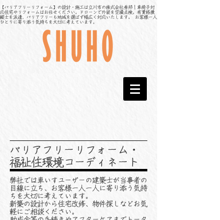
【バリアフリーリフォーム】の設計・施工は立川市の株式会社秀邦｜車椅子対
応住宅やリフォームはお任せください。ドローンで外装を空撮点検。有資格操
縦士を派遣、バリアフリーも地域を選ばず幅広く対応いたします。 お客様一人
ひとりに寄り添う気持ちを大切に考えています。
バリアフリーリフォーム・
福祉住環境コーディネート
弊社では車いすユーザーの建築士が当事者の
目線に立ち、お客様一人一人に寄り添う気持
ちを大切に考えています。
新築の設計から住宅改修、物件探しなどお気
軽にご相談ください。
助成金等の手続きやアフターケアまでトータ