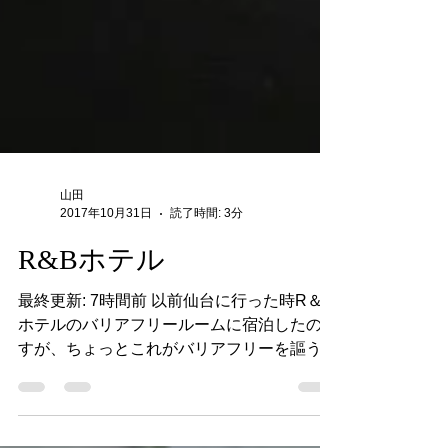
山田
2017年10月31日
読了時間: 3分
R&Bホテル
最終更新: 7時間前 以前仙台に行った時R＆B
ホテルのバリアフリールームに宿泊したので
すが、ちょっとこれがバリアフリーを謳うに
はツッコミどころが多かったので書いておこ
うと思います。 ただ最初に言っておきたい
のは、現在の日本において低価格のビジネス