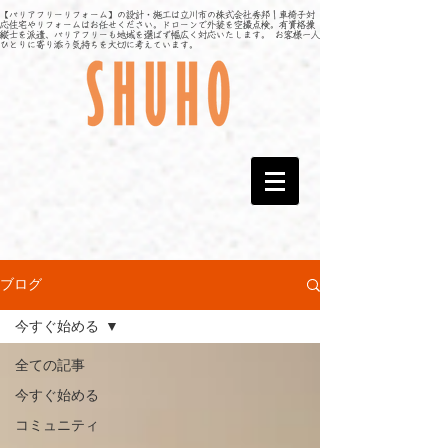
【バリアフリーリフォーム】の設計・施工は立川市の株式会社秀邦｜車椅子対
応住宅やリフォームはお任せください。ドローンで外装を空撮点検。有資格操
縦士を派遣、バリアフリーも地域を選ばず幅広く対応いたします。 お客様一人
ひとりに寄り添う気持ちを大切に考えています。
ブログ
今すぐ始める
全ての記事
今すぐ始める
コミュニティ