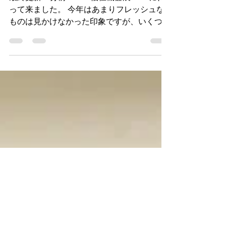
７
最終更新: 7分前 H.C.R福祉機器展2017に行
って来ました。 今年はあまりフレッシュな
ものは見かけなかった印象ですが、いくつか
書いておこうと思います。 途中までしか聞
かなかったのであまり詳しい内容は理解して
いませんが、装具と車椅子がセットになった
製品。...