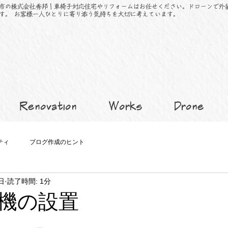
市の株式会社秀邦｜車椅子対応住宅やリフォームはお任せください。ドローンで外
す。 お客様一人ひとりに寄り添う気持ちを大切に考えています。
Renovation
Works
Drone
ティ
ブログ作成のヒント
日
読了時間: 1分
機の設置